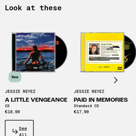
Look at these
Scroll right
New
JESSIE REYEZ
JESSIE REYEZ
A LITTLE VENGEANCE
PAID IN MEMORIES
CD
Standard CD
€18,99
€17,99
See
All