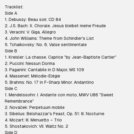
Tracklist:
Side A
1. Debussy: Beau soir, CD 84
2. J.S. Bach: X. Chorale. Jesus bleibet meine Freude
3. Veracini: V. Giga. Allegro
4. John Williams: Theme from Schindler's List
5. Tchaikovsky: No. 6, Valse sentimentale
Side B
1. Kreisler: La chasse. Caprice "by Jean-Baptiste Cartier"
2. Puccini: Nessun Dorma
3. Paganini: Cantabile in D Major, MS 109
4. Massenet: Mélodie-Elégie
5. Brahms: No. 17 in F-Sharp Minor. Andantino
Side C
1. Mendelssohn: I. Andante con moto, MWV U86 "Sweet
Remembrance"
2. Nováček: Perpetuum mobile
3. Sibelius: Belshazzar's Feast, Op. 51: III. Nocturne
4. Mozart: III. Menuetto – Trio
5. Shostakovich: VII. Waltz No. 2
Side D