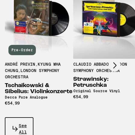
Scroll right
Pre-Order
ANDRÉ PREVIN
,
KYUNG WHA
CLAUDIO ABBADO
,
LONDON
CHUNG
,
LONDON SYMPHONY
SYMPHONY ORCHESTRA
ORCHESTRA
Strawinsky:
Petruschka
Tschaikowski &
Sibelius: Violinkonzerte
Original Source Vinyl
€54,99
Decca Pure Analogue
€54,99
See
All