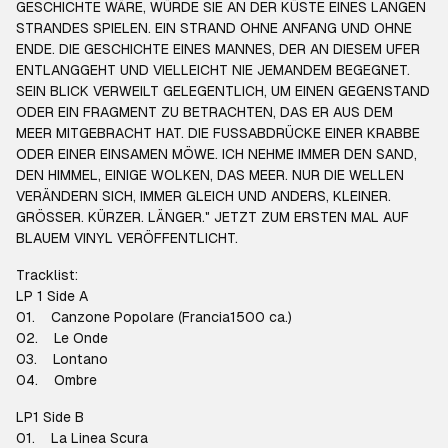
GESCHICHTE WÄRE, WÜRDE SIE AN DER KÜSTE EINES LANGEN
STRANDES SPIELEN. EIN STRAND OHNE ANFANG UND OHNE
ENDE. DIE GESCHICHTE EINES MANNES, DER AN DIESEM UFER
ENTLANGGEHT UND VIELLEICHT NIE JEMANDEM BEGEGNET.
SEIN BLICK VERWEILT GELEGENTLICH, UM EINEN GEGENSTAND
ODER EIN FRAGMENT ZU BETRACHTEN, DAS ER AUS DEM
MEER MITGEBRACHT HAT. DIE FUSSABDRÜCKE EINER KRABBE
ODER EINER EINSAMEN MÖWE. ICH NEHME IMMER DEN SAND,
DEN HIMMEL, EINIGE WOLKEN, DAS MEER. NUR DIE WELLEN
VERÄNDERN SICH, IMMER GLEICH UND ANDERS, KLEINER.
GRÖSSER. KÜRZER. LÄNGER." JETZT ZUM ERSTEN MAL AUF
BLAUEM VINYL VERÖFFENTLICHT.
Tracklist:
LP 1 Side A
01. Canzone Popolare (Francia1500 ca.)
02. Le Onde
03. Lontano
04. Ombre
LP1 Side B
01. La Linea Scura