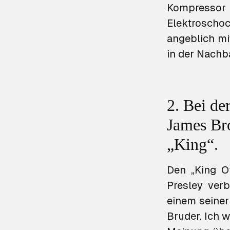
Kompressor 
Elektroschoc
angeblich mi
in der Nachba
2. Bei de
James Br
„King“.
Den „King O
Presley ver
einem seiner
Bruder. Ich 