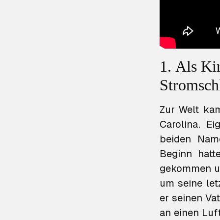
1. Als Ki
Stromsch
Zur Welt ka
Carolina. E
beiden Name
Beginn hatt
gekommen und
um seine let
er seinen Va
an einen Luf