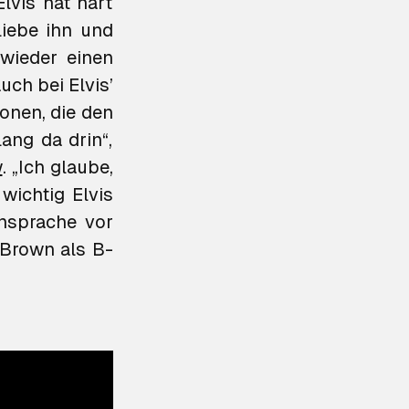
lvis hat hart
liebe ihn und
wieder einen
ch bei Elvis’
onen, die den
ang da drin“,
w
. „Ich glaube,
wichtig Elvis
nsprache vor
Brown als B-