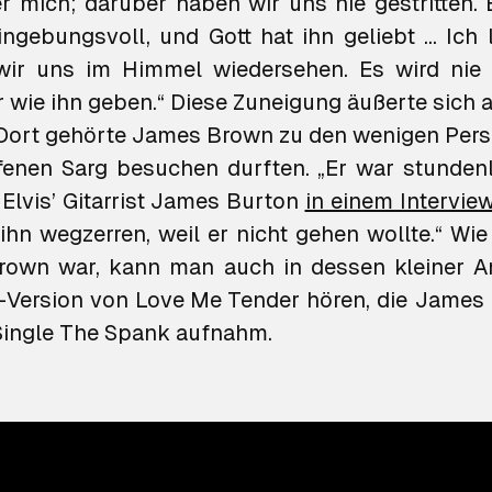
 mich; darüber haben wir uns nie gestritten. E
hingebungsvoll, und Gott hat ihn geliebt … Ich 
 wir uns im Himmel wiedersehen. Es wird nie 
 wie ihn geben.“ Diese Zuneigung äußerte sich au
Dort gehörte James Brown zu den wenigen Pers
fenen Sarg besuchen durften. „Er war stundenl
 Elvis’ Gitarrist James Burton
in einem Intervie
ihn wegzerren, weil er nicht gehen wollte.“ Wie 
rown war, kann man auch in dessen kleiner A
-Version von
Love Me Tender
hören, die James 
Single
The Spank
aufnahm.