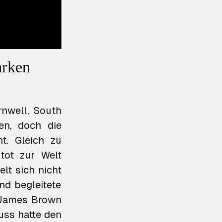
arken
nwell, South
en, doch die
t. Gleich zu
tot zur Welt
lt sich nicht
nd begleitete
h James Brown
uss hatte den