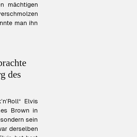
en mächtigen
 verschmolzen
annte man ihn
brachte
g des
’Roll“ Elvis
mes Brown in
 sondern sein
war derselben