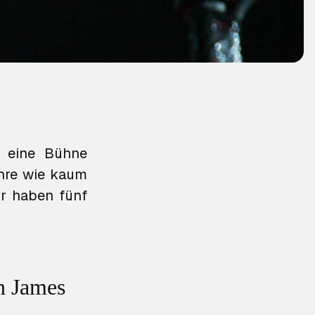
eine Bühne
enre wie kaum
ir haben fünf
n James