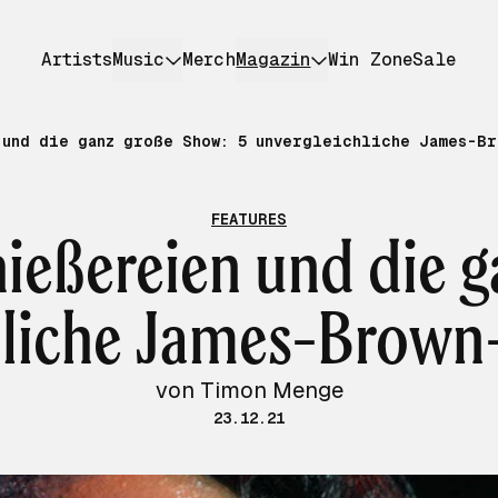
Artists
Music
Merch
Magazin
Win Zone
Sale
und die ganz große Show: 5 unvergleichliche James-Br
FEATURES
ießereien und die 
hliche James-Brow
von Timon Menge
23.12.21