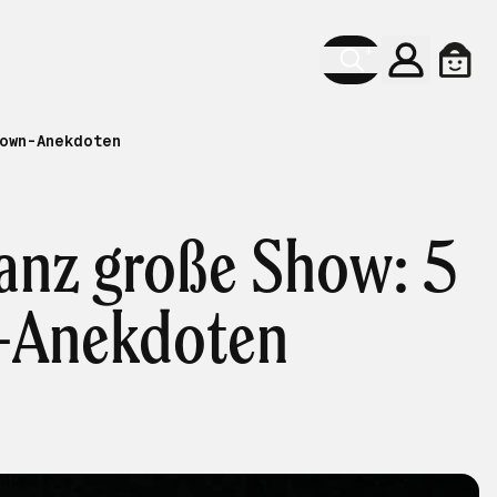
Konto
Ware
own-Anekdoten
ganz große Show: 5
n-Anekdoten