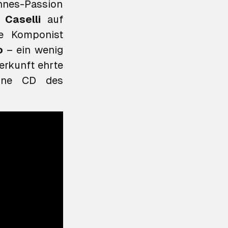
nnes-Passion
 Caselli
auf
he Komponist
o
– ein wenig
erkunft ehrte
eine CD des