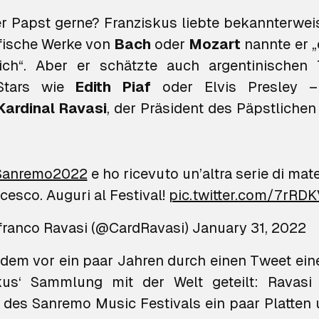
r Papst gerne? Franziskus liebte bekannterwei
fische Werke von
Bach
oder
Mozart
nannte er 
flich“. Aber er schätzte auch argentinischen
Stars wie
Edith Piaf
oder Elvis Presley – 
Kardinal Ravasi
, der Präsident des Päpstlichen
Sanremo2022
e ho ricevuto un’altra serie di mate
esco. Auguri al Festival!
pic.twitter.com/7rRDK
franco Ravasi (@CardRavasi)
January 31, 2022
udem vor ein paar Jahren durch einen Tweet ein
kus‘ Sammlung mit der Welt geteilt: Ravasi 
 des Sanremo Music Festivals ein paar Platte