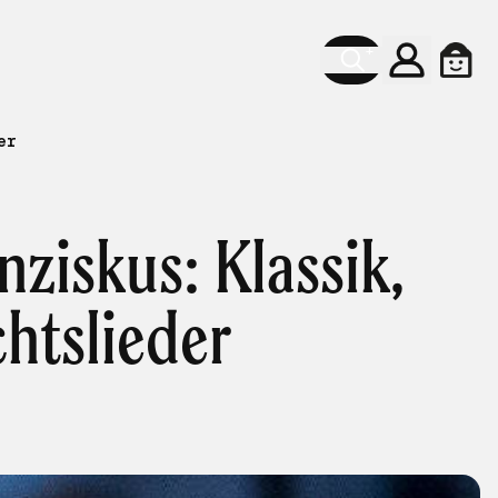
Konto
Ware
er
ziskus: Klassik,
htslieder