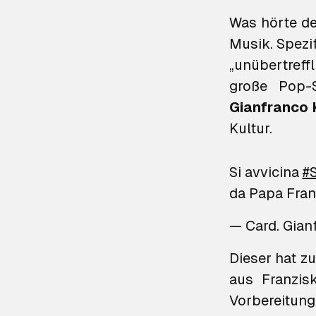
Was hörte de
Musik. Spezi
„unübertref
große Pop-
Gianfranco 
Kultur.
Si avvicina
#
da Papa Franc
— Card. Gian
Dieser hat z
aus Franzis
Vorbereitung