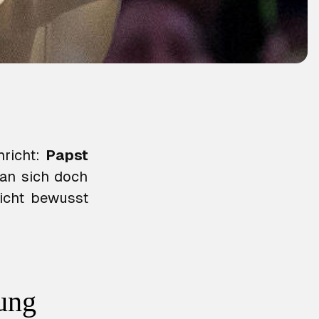
hricht:
Papst
man sich doch
nicht bewusst
lung