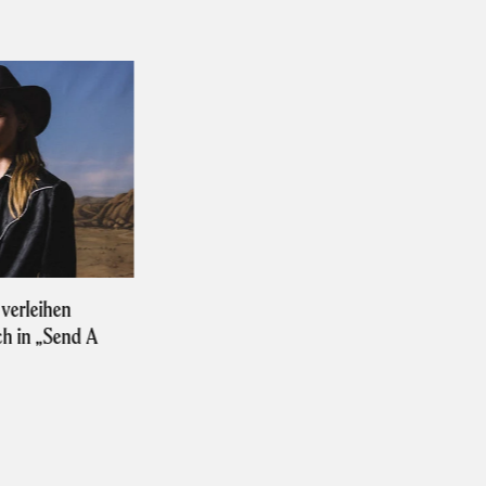
 verleihen
„Mixes Of A Lost World“: The Cure kündig
ch in „Send A
Remix-Album an
Jetzt lesen!