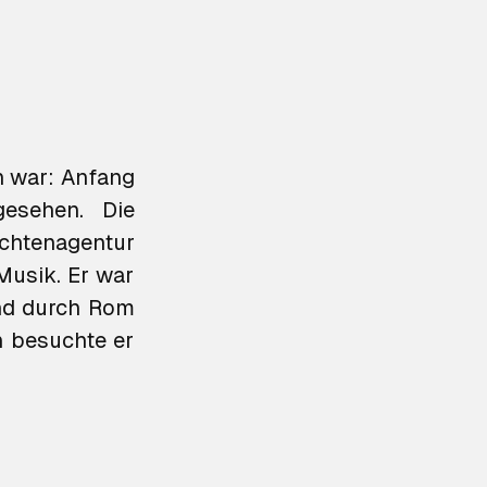
n war: Anfang
esehen. Die
ichtenagentur
 Musik. Er war
und durch Rom
n besuchte er