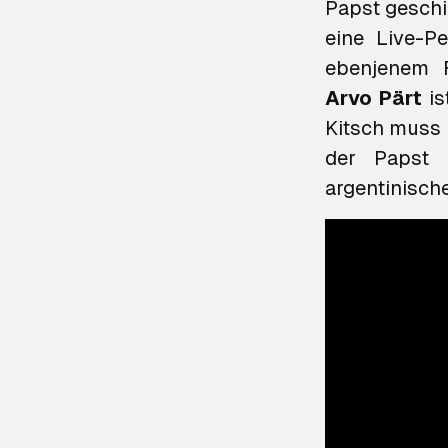
Papst gesch
eine Live-P
ebenjenem F
Arvo Pärt
is
Kitsch muss 
der Papst 
argentinisc