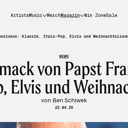
Artists
Music
Merch
Magazin
Win Zone
Sale
anziskus: Klassik, Italo-Pop, Elvis und Weihnachtslied
NEWS
ack von Papst Fran
p, Elvis und Weihnac
von Ben Schiwek
22.04.25