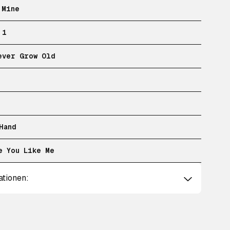
 Mine
 1
ever Grow Old
Hand
e You Like Me
ationen: