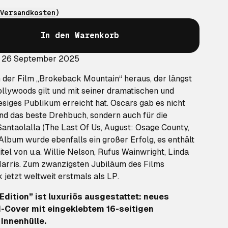
Versandkosten
)
In den Warenkorb
: 26 September 2025
der Film „Brokeback Mountain“ heraus, der längst
ollywoods gilt und mit seiner dramatischen und
esiges Publikum erreicht hat. Oscars gab es nicht
und das beste Drehbuch, sondern auch für die
antaolalla (The Last Of Us, August: Osage County,
lbum wurde ebenfalls ein großer Erfolg, es enthält
el von u.a. Willie Nelson, Rufus Wainwright, Linda
arris. Zum zwanzigsten Jubiläum des Films
 jetzt weltweit erstmals als LP.
Edition” ist luxuriös ausgestattet: neues
-Cover mit eingeklebtem 16-seitigen
 Innenhülle.