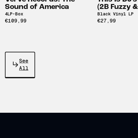
Sound of America
(2B Fuzzy 
4LP-Box
Black Vinyl LP
€109,99
€27,99
See
All