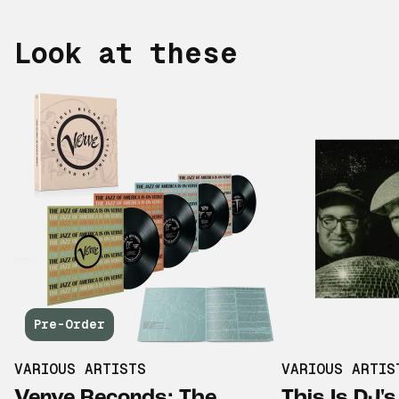
Look at these
Pre-Order
VARIOUS ARTISTS
VARIOUS ARTIS
Verve Records: The
This Is DJ's