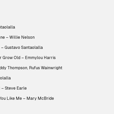
taolalla
ne – Willie Nelson
 – Gustavo Santaolalla
er Grow Old – Emmylou Harris
eddy Thompson, Rufus Wainwright
olalla
d – Steve Earle
 You Like Me – Mary McBride