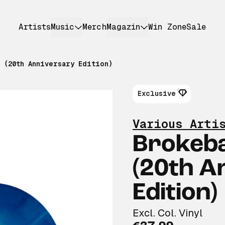
Artists
Music
Merch
Magazin
Win Zone
Sale
 (20th Anniversary Edition)
Exclusive
Various Arti
Brokeb
(20th A
Edition)
Excl. Col. Vinyl