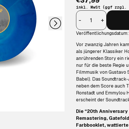
€37,99
nächstes
inkl. MwSt (ggf zzgl.
Anzahl
-
+
Veröffentlichungsdatum
Vor zwanzig Jahren kam 
als jüngerer Klassiker H
anrührenden Story ein ri
nur für die beste Regie 
Filmmusik von Gustavo S
Babel). Das Soundtrack-A
neben dem Score auch Tit
Ronstadt und Emmylou H
erscheint der Soundtrack
Die “20th Anniversary 
Remastering, Gatefold
Farbbooklet, wattierte