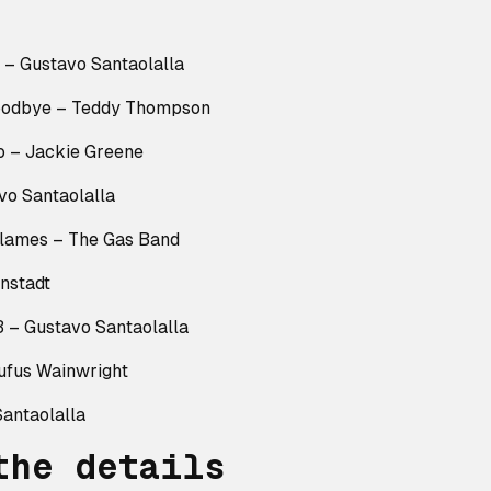
 – Gustavo Santaolalla
Goodbye – Teddy Thompson
Go – Jackie Greene
vo Santaolalla
Flames – The Gas Band
onstadt
 – Gustavo Santaolalla
ufus Wainwright
Santaolalla
the details