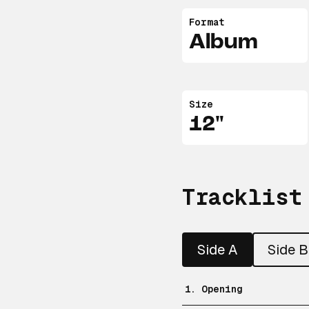
Format
Album
Size
12"
Tracklist
Side A
Side B
1. Opening