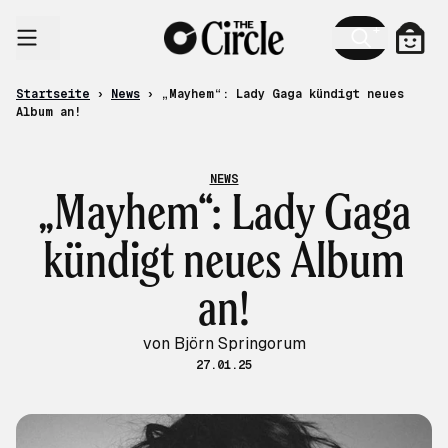
Zum Inhalt
Ware
Startseite
›
News
›
„Mayhem“: Lady Gaga kündigt neues
Album an!
NEWS
„Mayhem“: Lady Gaga
kündigt neues Album
an!
von Björn Springorum
27.01.25