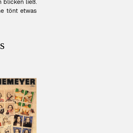
 blicken ließ.
ne tönt etwas
s