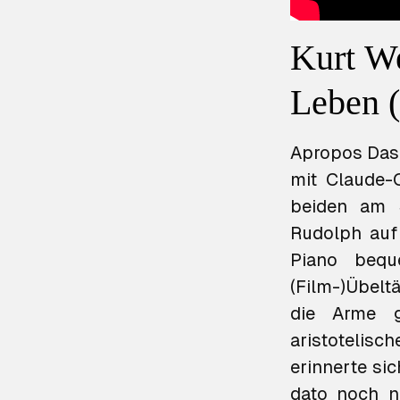
Kurt W
Leben (
Apropos
Das
mit Claude-O
beiden am 
Rudolph auf
Piano bequ
(Film-)Übel
die Arme g
aristotelisc
erinnerte si
dato noch ni