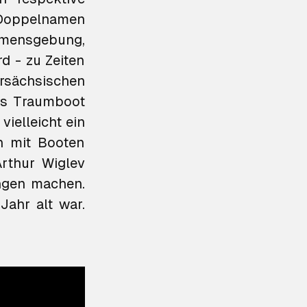
 Doppelnamen
Namensgebung,
d - zu Zeiten
ersächsischen
das Traumboot
vielleicht ein
h mit Booten
Arthur Wiglev
ungen machen.
Jahr alt war.