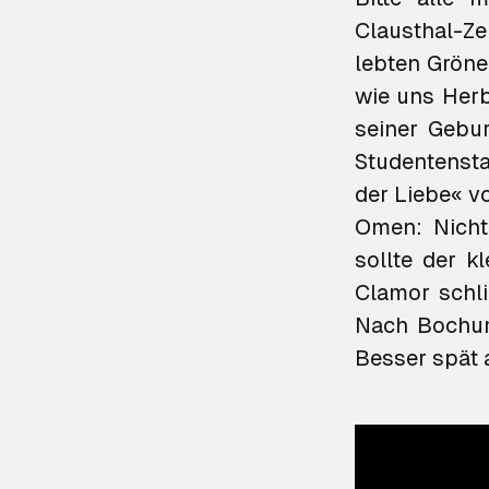
Clausthal-Z
lebten Gröne
wie uns Herb
seiner Gebur
Studentensta
der Liebe« vo
Omen: Nicht
sollte der k
Clamor schli
Nach Bochum 
Besser spät a