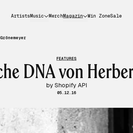
Artists
Music
Merch
Magazin
Win Zone
Sale
 Grönemeyer
FEATURES
sche DNA von Herbe
by Shopify API
05.12.16