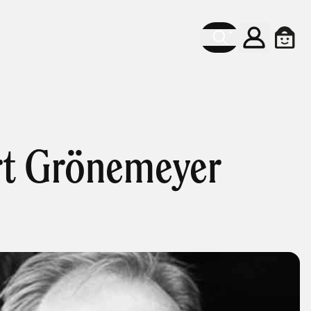
Account
Cart
rt Grönemeyer