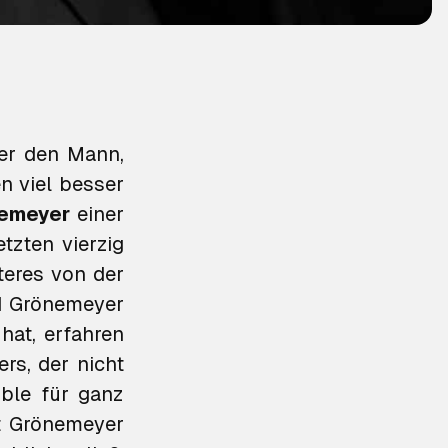
der den Mann,
n viel besser
nemeyer
einer
tzten vierzig
teres von der
nd Grönemeyer
hat, erfahren
rs, der nicht
ible für ganz
st Grönemeyer