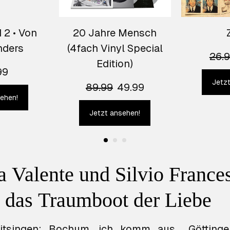
 2 • Von
20 Jahre Mensch
nders
(4fach Vinyl Special
26.
Edition)
99
Jetz
89.99
49.99
ehen!
Jetzt ansehen!
a Valente und Silvio France
n das Traumboot der Liebe
mitsingen: Bochum, ich komm aus… Göttinge