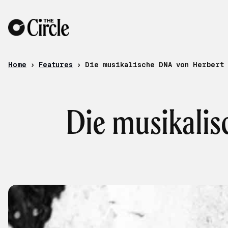
Skip to content
Home
›
Features
›
Die musikalische DNA von Herbert
Die musikali