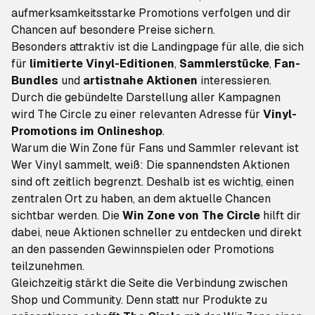
aufmerksamkeitsstarke Promotions verfolgen und dir
Chancen auf besondere Preise sichern.
Besonders attraktiv ist die Landingpage für alle, die sich
für
limitierte Vinyl-Editionen
,
Sammlerstücke
,
Fan-
Bundles
und
artistnahe Aktionen
interessieren.
Durch die gebündelte Darstellung aller Kampagnen
wird The Circle zu einer relevanten Adresse für
Vinyl-
Promotions im Onlineshop
.
Warum die Win Zone für Fans und Sammler relevant ist
Wer Vinyl sammelt, weiß: Die spannendsten Aktionen
sind oft zeitlich begrenzt. Deshalb ist es wichtig, einen
zentralen Ort zu haben, an dem aktuelle Chancen
sichtbar werden. Die
Win Zone von The Circle
hilft dir
dabei, neue Aktionen schneller zu entdecken und direkt
an den passenden Gewinnspielen oder Promotions
teilzunehmen.
Gleichzeitig stärkt die Seite die Verbindung zwischen
Shop und Community. Denn statt nur Produkte zu