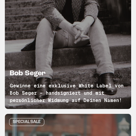
Bob Seger
Gewinne eine exklusive White Label von
Bob Seger – handsigniert und mit
persönlicher Widmung auf Deinen Namen!
SPECIAL SALE