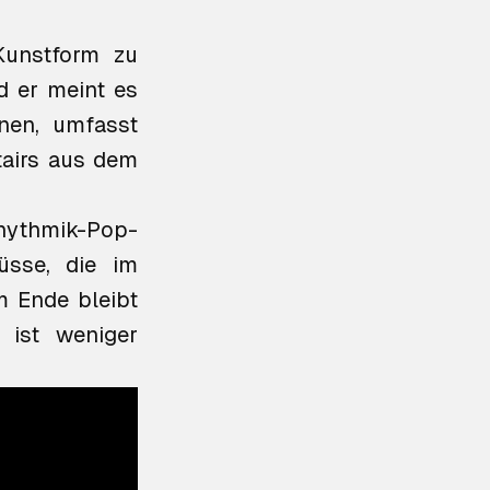
Kunstform zu
d er meint es
nen, umfasst
airs
aus dem
hythmik-Pop-
üsse, die im
m Ende bleibt
 ist weniger