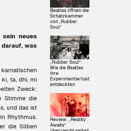
Beatles öffnen die
Schatzkammer
von „Rubber
Soul“
 sein neues
k darauf, was
„Rubber Soul“:
Wie die Beatles
 karnatischen
ihre
Experimentierlust
 ki, ta, dhi, mi
entdeckten
elten Zweck:
ie Stimme die
s, und das ist
 in Rhythmus.
Review: „Reality
Awaits“
r die Silben
überrascht selbst