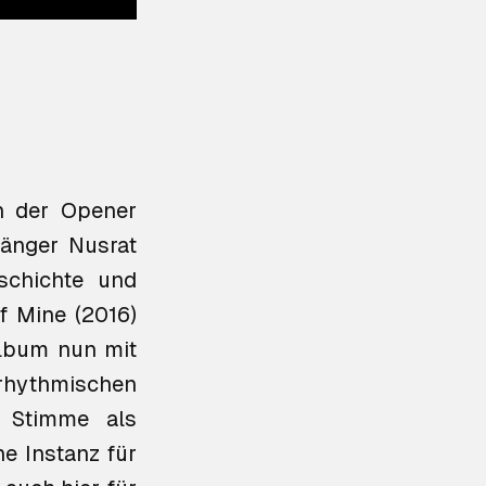
on der Opener
Sänger Nusrat
schichte und
f Mine
(2016)
Album nun mit
rhythmischen
, Stimme als
e Instanz für