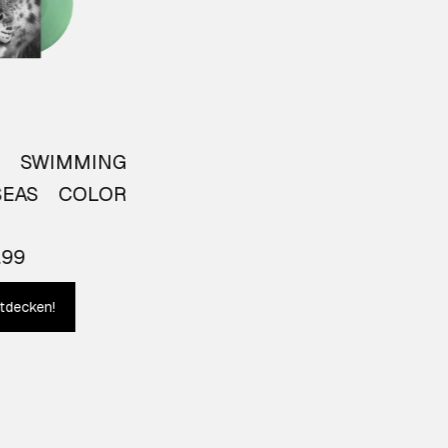
 SWIMMING
KONNAKOL CD
KO
18.99
EAS COLOR
Jetzt entdecken!
.99
tdecken!