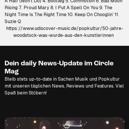
A Half (Won’t Do) 4. Bootleg 5. Commotion 6. Bad Moon
Rising 7. Proud Mary 8. I Put A Spell On You 9. The
Night Time Is The Right Time 10. Keep On Chooglin’ 11.
Suzie Q
https://www.udiscover-music.de/popkultur/50-jahre-
woodstock-was-wurde-aus-den-kunstlerinnen
Dein daily News-Update im Circle
Mag
Bleib stets up-to-date in Sachen Musik und Popkultur
mit unseren täglichen News, Reviews und Features. Viel
Spaß beim Stöbern!