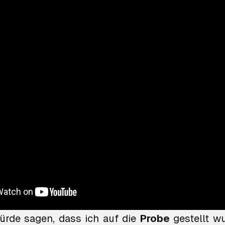
ie hinzu: „Ich weiß ganz sicher, dass ich da
ürde sagen, dass ich auf die
Probe
gestellt wu