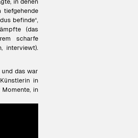
gte, in denen
h tiefgehende
dus befinde“,
ämpfte (das
trem scharfe
 interviewt).
e, und das war
Künstlerin in
v Momente, in