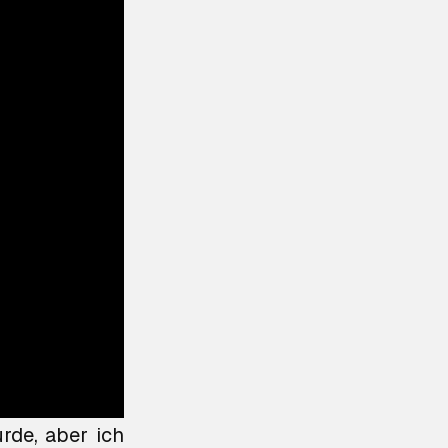
s niemals tun
rde, aber ich