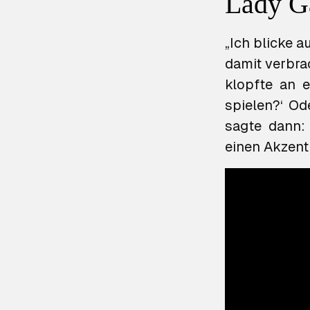
Lady Ga
„Ich blicke a
damit verbrac
klopfte an e
spielen?‘ Od
sagte dann: 
einen Akzent