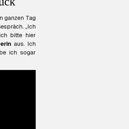
rück
den ganzen Tag
Gespräch. „Ich
ch bitte hier
erin
aus. Ich
abe ich sogar