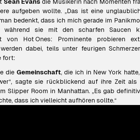
st
Sean
Evans
die Musikerin nach Momenten fra
riere aufgeben wollte. „Das ist eine unglaublic
man bedenkt, dass ich mich gerade im Panikmo
, während sie mit den scharfen Saucen k
pt von
Hot Ones
: Prominente probieren ex
erden dabei, teils unter feurigen Schmerzen,
 fort:
te die
Gemeinschaft
, die ich in New York hatt
wer“, sagte sie rückblickend auf ihre Zeit als 
m Slipper Room in Manhattan. „Es gab definiti
hte, dass ich vielleicht aufhören sollte.“