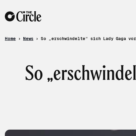
Skip to content
Home
›
News
›
So „erschwindelte“ sich Lady Gaga vo
So „erschwindel