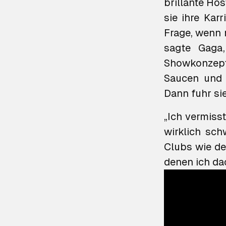
brillante Ho
sie ihre Kar
Frage, wenn 
sagte Gaga
Showkonze
Saucen und w
Dann fuhr sie
„Ich vermiss
wirklich sch
Clubs wie de
denen ich dac