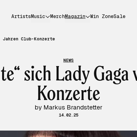
Artists
Music
Merch
Magazin
Win Zone
Sale
r Jahren Club-Konzerte
NEWS
te“ sich Lady Gaga 
Konzerte
by Markus Brandstetter
14.02.25