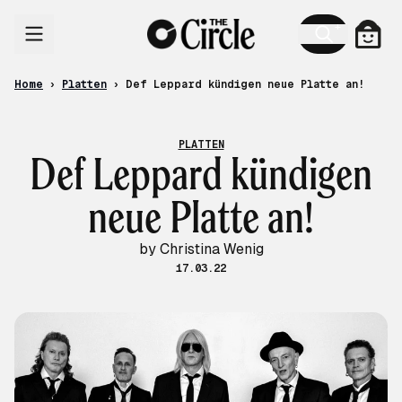
Skip to content
Cart
Home
›
Platten
›
Def Leppard kündigen neue Platte an!
PLATTEN
Def Leppard kündigen
neue Platte an!
by Christina Wenig
17.03.22