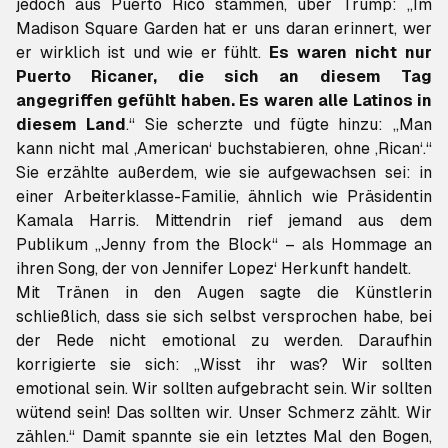
jedoch aus Puerto Rico stammen, über Trump: „Im
Madison Square Garden hat er uns daran erinnert, wer
er wirklich ist und wie er fühlt.
Es waren nicht nur
Puerto Ricaner, die sich an diesem Tag
angegriffen gefühlt haben. Es waren alle Latinos in
diesem Land
.“ Sie scherzte und fügte hinzu: „Man
kann nicht mal ‚American‘ buchstabieren, ohne ‚Rican‘.“
Sie erzählte außerdem, wie sie aufgewachsen sei: in
einer Arbeiterklasse-Familie, ähnlich wie Präsidentin
Kamala Harris. Mittendrin rief jemand aus dem
Publikum „Jenny from the Block“ – als Hommage an
ihren Song, der von Jennifer Lopez‘ Herkunft handelt.
Mit Tränen in den Augen sagte die Künstlerin
schließlich, dass sie sich selbst versprochen habe, bei
der Rede nicht emotional zu werden. Daraufhin
korrigierte sie sich: „Wisst ihr was? Wir sollten
emotional sein. Wir sollten aufgebracht sein. Wir sollten
wütend sein! Das sollten wir. Unser Schmerz zählt. Wir
zählen.“ Damit spannte sie ein letztes Mal den Bogen,