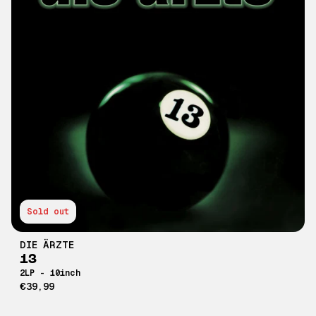
Sold out
DIE ÄRZTE
13
2LP - 10inch
€39,99