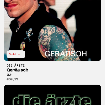
Sold out
DIE ÄRZTE
Geräusch
2LP
€39,99