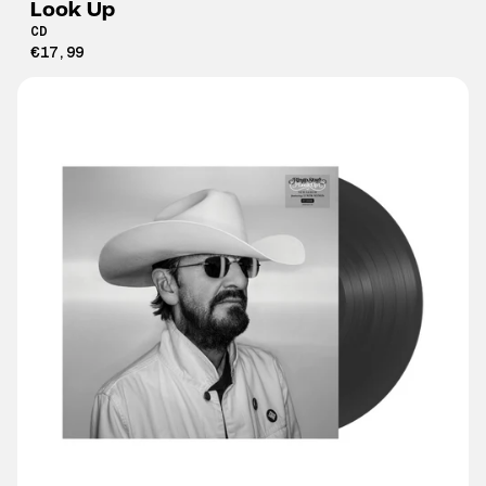
Look Up
CD
€17,99