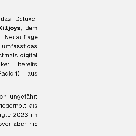
 das Deluxe-
illjoys
, dem
 Neuauflage
d umfasst das
tmals digital
adio 1)
aus
on ungefähr:
ederholt als
agte 2023 im
over aber nie