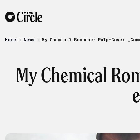
Skip to content
Home
›
News
›
My Chemical Romance: Pulp-Cover „Com
My Chemical Rom
e