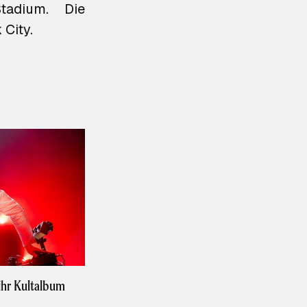
adium. Die
City.
ihr Kultalbum