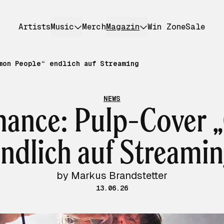
Artists
Music
Merch
Magazin
Win Zone
Sale
mon People“ endlich auf Streaming
NEWS
ance: Pulp-Cover
ndlich auf Streami
by Markus Brandstetter
13.06.26