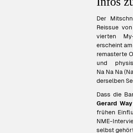
Infos 
Der Mitschn
Reissue vo
vierten My
erscheint am
remasterte O
Na Na Na (Na
derselben Se
Dass die Ba
Gerard Way
frühen Einf
NME-Intervie
selbst gehört