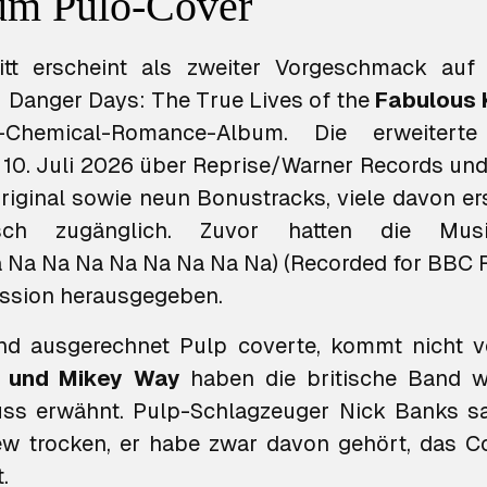
zum Pulo-Cover
itt erscheint als zweiter Vorgeschmack auf
n
Danger Days: The True Lives of the
Fabulous K
-Chemical-Romance-Album. Die erweiterte
 10. Juli 2026 über Reprise/Warner Records un
riginal sowie neun Bonustracks, viele davon ers
 Na Na Na Na Na Na Na Na) (Recorded for BBC R
ssion herausgegeben.
nd ausgerechnet Pulp coverte, kommt nicht v
 und Mikey Way
haben die britische Band wi
luss erwähnt. Pulp-Schlagzeuger Nick Banks s
w trocken, er habe zwar davon gehört, das C
.