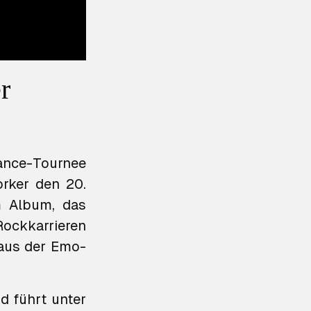
r
ance-Tournee
rker den 20.
 Album, das
ockkarrieren
aus der Emo-
d führt unter