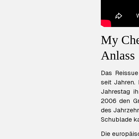
My Che
Anlass
Das Reissue
seit Jahren. 
Jahrestag i
2006 den Gr
des Jahrzeh
Schublade ka
Die europäis