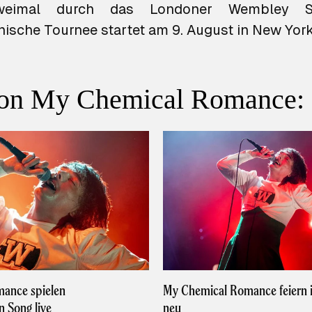
weimal durch das Londoner Wembley St
ische Tournee startet am 9. August in New York 
on My Chemical Romance:
ance spielen
My Chemical Romance feiern 
n Song live
neu