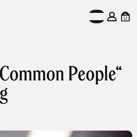
Account
Cart
 „Common People“
ng