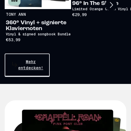
New
96° In The Shade
Limited Orange Crush Vinyl 
TONY ANN
€29,99
360° Vinyl + signierte
Klaviernoten
Vinyl & signed songbook Bundle
€53,99
Mehr
entdecken!