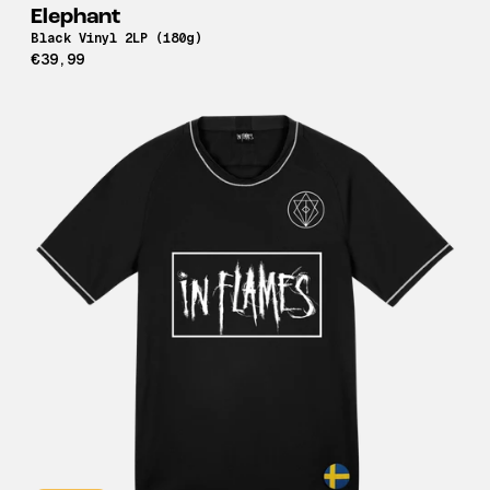
Elephant
Black Vinyl 2LP (180g)
€39,99